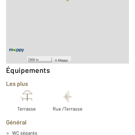
Vue globale
Location meublée
2
Surface totale : 99,2 m
2
Surface habitable : 72,5 m
Type d'appartement : T3
er
Étage : 1
Nombre de pièces : 3
[Voir le détail]
500 m
©
Mappy
Équipements
Les plus
Terrasse
Rue /Terrasse
Général
WC séparés