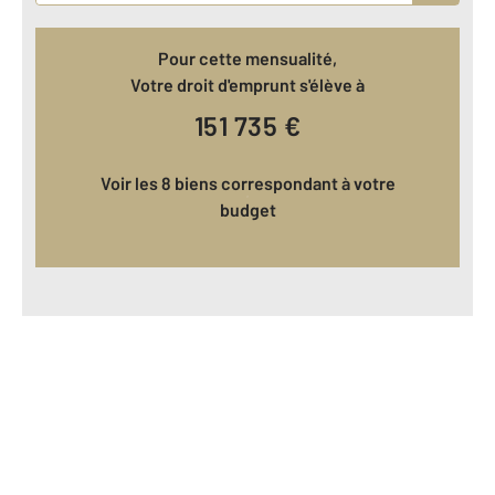
Pour cette mensualité,
Votre droit d'emprunt s'élève à
151 735
€
Voir les 8 biens correspondant à votre
budget