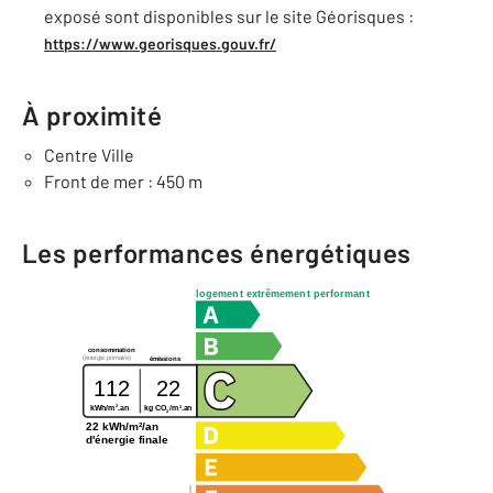
exposé sont disponibles sur le site Géorisques :
https://www.georisques.gouv.fr/
À proximité
Centre Ville
Front de mer : 450 m
Les performances énergétiques
logement extrêmement performant
consommation
(énergie primaire)
émissions
112
22
2
2
kg CO
/m
.an
kWh/m
.an
2
22 kWh/m²/an
d'énergie finale