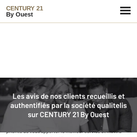
CENTURY 21
By Ouest
Agence immobilière
Avis de nos clients
Les avis de nos clients recueillis et
CENTURY 21 By Ouest
: nos clients
authentifiés par la société qualitelis
donnent leurs avis
sur
CENTURY 21 By Ouest
Notre agence CENTURY 21 By Ouest s’est fixée comme
priorité de vous apporter le meilleur service et mettra