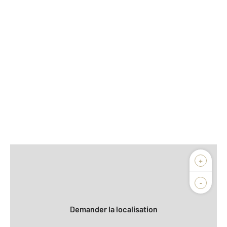
Afficher sur la carte :
+
Agence
Biens vendus
-
Demander la localisation