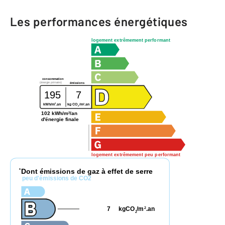
Les performances énergétiques
logement extrêmement performant
consommation
(énergie primaire)
émissions
195
7
2
2
kWh/m
.an
kg CO
/m
.an
2
102 kWh/m²/an
d'énergie finale
logement extrêmement peu performant
Dont émissions de gaz à effet de serre
*
peu d'émissions de CO2
7
kgCO
/m
.an
2
2