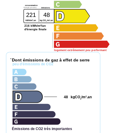
consommation
(énergie primaire)
émissions
221
48
2
2
kWh/m
.an
kg CO
/m
.an
2
216 kWh/m²/an
d'énergie finale
logement extrêmement peu performant
Dont émissions de gaz à effet de serre
*
peu d'émissions de CO2
48
kgCO
/m
.an
2
2
Émissions de CO2 très importantes