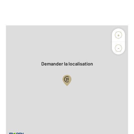
Afficher sur la carte :
+
Agence
Biens vendus
-
Demander la localisation
Vue globale
2
Surface totale : 77,9 m
2
Surface habitable : 77,9 m
Type d'appartement : F4
ème
Étage : 3
Nombre de pièces : 4
[Voir le détail]